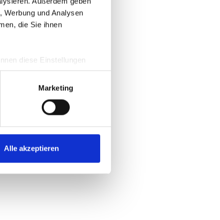
nalysieren. Außerdem geben
en, Werbung und Analysen
men, die Sie ihnen
information)
.
önnen diese Einstellungen
e und eine Übersicht zu den
m
Marketing
Alle akzeptieren