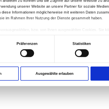
en anbieten zu können und die Zugriffe auf unsere Website zu a
Verwendung unserer Website an unsere Partner für soziale Medi
n diese Informationen möglicherweise mit weiteren Daten zusam
error: a client-side exception has occurred (see the browser console for more 
e sie im Rahmen Ihrer Nutzung der Dienste gesammelt haben.
e vorausgewählten, bzw. von Ihnen ausgewählten Cookies. Sie k
TZ
anpassen bzw. widerrufen. Eine Erklärung zur Funktionsweis
nenten finden Sie in unserer
Datenschutzerklärung
|
Impressu
Präferenzen
Statistiken
n
Ausgewählte erlauben