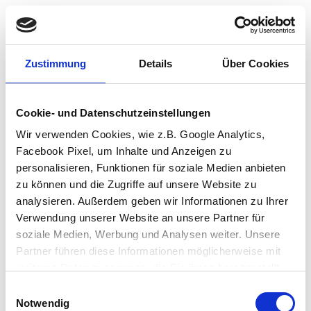
Zustimmung
Details
Über Cookies
Cookie- und Datenschutzeinstellungen
Wir verwenden Cookies, wie z.B. Google Analytics,
Facebook Pixel, um Inhalte und Anzeigen zu
personalisieren, Funktionen für soziale Medien anbieten
zu können und die Zugriffe auf unsere Website zu
analysieren. Außerdem geben wir Informationen zu Ihrer
Verwendung unserer Website an unsere Partner für
soziale Medien, Werbung und Analysen weiter. Unsere
Partner führen diese Informationen möglicherweise mit
weiteren Daten zusammen, die Sie ihnen bereitgestellt
haben oder die sie im Rahmen Ihrer Nutzung der Dienste
Einwilligungsauswahl
Application error: a client-side exception has occurred (see the browser
gesammelt haben.
Notwendig