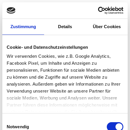
Zustimmung
Details
Über Cookies
Cookie- und Datenschutzeinstellungen
Wir verwenden Cookies, wie z.B. Google Analytics,
Facebook Pixel, um Inhalte und Anzeigen zu
personalisieren, Funktionen für soziale Medien anbieten
zu können und die Zugriffe auf unsere Website zu
analysieren. Außerdem geben wir Informationen zu Ihrer
Verwendung unserer Website an unsere Partner für
soziale Medien, Werbung und Analysen weiter. Unsere
Partner führen diese Informationen möglicherweise mit
weiteren Daten zusammen, die Sie ihnen bereitgestellt
haben oder die sie im Rahmen Ihrer Nutzung der Dienste
Einwilligungsauswahl
Application error: a client-side exception has occurred (see the browser
gesammelt haben.
Notwendig