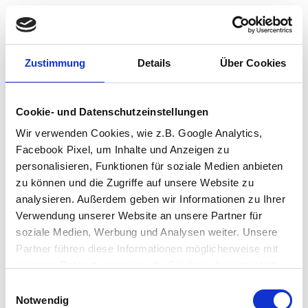
Zustimmung
Details
Über Cookies
Cookie- und Datenschutzeinstellungen
Wir verwenden Cookies, wie z.B. Google Analytics,
Facebook Pixel, um Inhalte und Anzeigen zu
personalisieren, Funktionen für soziale Medien anbieten
zu können und die Zugriffe auf unsere Website zu
analysieren. Außerdem geben wir Informationen zu Ihrer
Verwendung unserer Website an unsere Partner für
soziale Medien, Werbung und Analysen weiter. Unsere
Partner führen diese Informationen möglicherweise mit
weiteren Daten zusammen, die Sie ihnen bereitgestellt
haben oder die sie im Rahmen Ihrer Nutzung der Dienste
Einwilligungsauswahl
Application error: a client-side exception has occurred (see the browser
gesammelt haben.
Notwendig