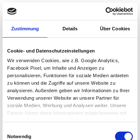
Zustimmung
Details
Über Cookies
Cookie- und Datenschutzeinstellungen
Wir verwenden Cookies, wie z.B. Google Analytics,
Facebook Pixel, um Inhalte und Anzeigen zu
personalisieren, Funktionen für soziale Medien anbieten
zu können und die Zugriffe auf unsere Website zu
analysieren. Außerdem geben wir Informationen zu Ihrer
Verwendung unserer Website an unsere Partner für
soziale Medien, Werbung und Analysen weiter. Unsere
Partner führen diese Informationen möglicherweise mit
weiteren Daten zusammen, die Sie ihnen bereitgestellt
haben oder die sie im Rahmen Ihrer Nutzung der Dienste
Einwilligungsauswahl
Application error: a client-side exception has occurred (see the browser
gesammelt haben.
Notwendig