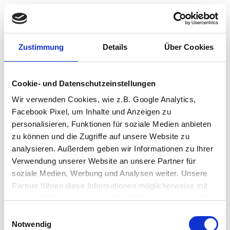
Zustimmung
Details
Über Cookies
Cookie- und Datenschutzeinstellungen
Wir verwenden Cookies, wie z.B. Google Analytics,
Facebook Pixel, um Inhalte und Anzeigen zu
personalisieren, Funktionen für soziale Medien anbieten
zu können und die Zugriffe auf unsere Website zu
analysieren. Außerdem geben wir Informationen zu Ihrer
Verwendung unserer Website an unsere Partner für
soziale Medien, Werbung und Analysen weiter. Unsere
Partner führen diese Informationen möglicherweise mit
weiteren Daten zusammen, die Sie ihnen bereitgestellt
haben oder die sie im Rahmen Ihrer Nutzung der Dienste
Einwilligungsauswahl
Application error: a client-side exception has occurred (see the browser
gesammelt haben.
Notwendig