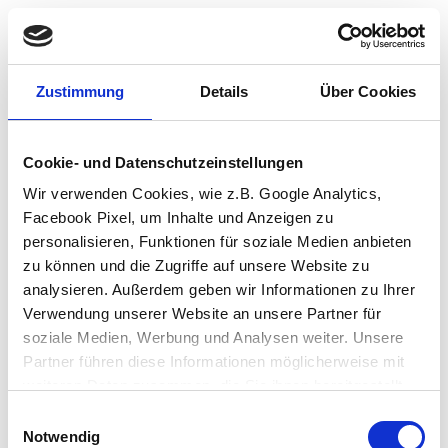
Zustimmung
Details
Über Cookies
Cookie- und Datenschutzeinstellungen
Wir verwenden Cookies, wie z.B. Google Analytics,
Facebook Pixel, um Inhalte und Anzeigen zu
personalisieren, Funktionen für soziale Medien anbieten
zu können und die Zugriffe auf unsere Website zu
analysieren. Außerdem geben wir Informationen zu Ihrer
Verwendung unserer Website an unsere Partner für
soziale Medien, Werbung und Analysen weiter. Unsere
Partner führen diese Informationen möglicherweise mit
weiteren Daten zusammen, die Sie ihnen bereitgestellt
haben oder die sie im Rahmen Ihrer Nutzung der Dienste
Einwilligungsauswahl
Application error: a client-side exception has occurred (see the browser
gesammelt haben.
Notwendig