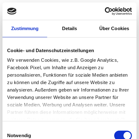
Zustimmung
Details
Über Cookies
Cookie- und Datenschutzeinstellungen
Wir verwenden Cookies, wie z.B. Google Analytics,
Facebook Pixel, um Inhalte und Anzeigen zu
personalisieren, Funktionen für soziale Medien anbieten
zu können und die Zugriffe auf unsere Website zu
analysieren. Außerdem geben wir Informationen zu Ihrer
Verwendung unserer Website an unsere Partner für
soziale Medien, Werbung und Analysen weiter. Unsere
Partner führen diese Informationen möglicherweise mit
weiteren Daten zusammen, die Sie ihnen bereitgestellt
haben oder die sie im Rahmen Ihrer Nutzung der Dienste
Einwilligungsauswahl
Application error: a client-side exception has occurred (see the browser
gesammelt haben.
Notwendig