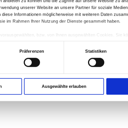
en anbieten zu können und die Zugriffe auf unsere Website zu a
Verwendung unserer Website an unsere Partner für soziale Medi
n diese Informationen möglicherweise mit weiteren Daten zusam
error: a client-side exception has occurred (see the browser console for more 
e sie im Rahmen Ihrer Nutzung der Dienste gesammelt haben.
e vorausgewählten, bzw. von Ihnen ausgewählten Cookies. Sie k
TZ
anpassen bzw. widerrufen. Eine Erklärung zur Funktionsweis
nenten finden Sie in unserer
Datenschutzerklärung
|
Impressu
Präferenzen
Statistiken
n
Ausgewählte erlauben