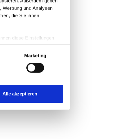
nalysieren. Außerdem geben
en, Werbung und Analysen
men, die Sie ihnen
information)
.
önnen diese Einstellungen
e und eine Übersicht zu den
m
Marketing
Alle akzeptieren