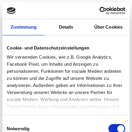
Zustimmung
Details
Über Cookies
Cookie- und Datenschutzeinstellungen
Wir verwenden Cookies, wie z.B. Google Analytics,
Facebook Pixel, um Inhalte und Anzeigen zu
personalisieren, Funktionen für soziale Medien anbieten
zu können und die Zugriffe auf unsere Website zu
analysieren. Außerdem geben wir Informationen zu Ihrer
Verwendung unserer Website an unsere Partner für
soziale Medien, Werbung und Analysen weiter. Unsere
Partner führen diese Informationen möglicherweise mit
weiteren Daten zusammen, die Sie ihnen bereitgestellt
haben oder die sie im Rahmen Ihrer Nutzung der Dienste
Einwilligungsauswahl
Application error: a client-side exception has occurred (see the browser
gesammelt haben.
Notwendig