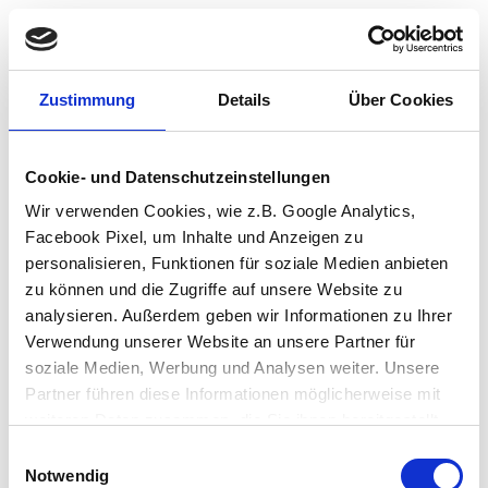
Zustimmung
Details
Über Cookies
Cookie- und Datenschutzeinstellungen
Wir verwenden Cookies, wie z.B. Google Analytics,
Facebook Pixel, um Inhalte und Anzeigen zu
personalisieren, Funktionen für soziale Medien anbieten
zu können und die Zugriffe auf unsere Website zu
analysieren. Außerdem geben wir Informationen zu Ihrer
Verwendung unserer Website an unsere Partner für
soziale Medien, Werbung und Analysen weiter. Unsere
Partner führen diese Informationen möglicherweise mit
weiteren Daten zusammen, die Sie ihnen bereitgestellt
haben oder die sie im Rahmen Ihrer Nutzung der Dienste
Einwilligungsauswahl
Application error: a client-side exception has occurred (see the browser
gesammelt haben.
Notwendig