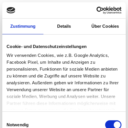
Zustimmung
Details
Über Cookies
Cookie- und Datenschutzeinstellungen
Wir verwenden Cookies, wie z.B. Google Analytics,
Facebook Pixel, um Inhalte und Anzeigen zu
personalisieren, Funktionen für soziale Medien anbieten
zu können und die Zugriffe auf unsere Website zu
analysieren. Außerdem geben wir Informationen zu Ihrer
Verwendung unserer Website an unsere Partner für
soziale Medien, Werbung und Analysen weiter. Unsere
Partner führen diese Informationen möglicherweise mit
weiteren Daten zusammen, die Sie ihnen bereitgestellt
haben oder die sie im Rahmen Ihrer Nutzung der Dienste
Einwilligungsauswahl
Application error: a client-side exception has occurred (see the browser
gesammelt haben.
Notwendig