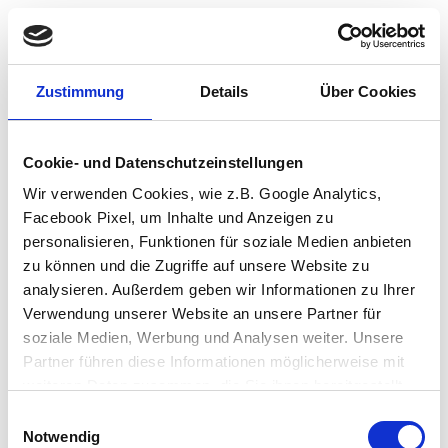
Zustimmung
Details
Über Cookies
Cookie- und Datenschutzeinstellungen
Wir verwenden Cookies, wie z.B. Google Analytics,
Facebook Pixel, um Inhalte und Anzeigen zu
personalisieren, Funktionen für soziale Medien anbieten
zu können und die Zugriffe auf unsere Website zu
analysieren. Außerdem geben wir Informationen zu Ihrer
Verwendung unserer Website an unsere Partner für
soziale Medien, Werbung und Analysen weiter. Unsere
Partner führen diese Informationen möglicherweise mit
weiteren Daten zusammen, die Sie ihnen bereitgestellt
haben oder die sie im Rahmen Ihrer Nutzung der Dienste
Einwilligungsauswahl
Application error: a client-side exception has occurred (see the browser
gesammelt haben.
Notwendig