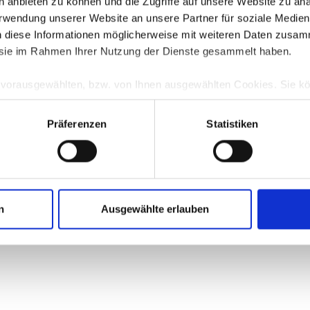
en anbieten zu können und die Zugriffe auf unsere Website zu a
Verwendung unserer Website an unsere Partner für soziale Medi
n diese Informationen möglicherweise mit weiteren Daten zusam
error: a client-side exception has occurred (see the browser console for more 
e sie im Rahmen Ihrer Nutzung der Dienste gesammelt haben.
e vorausgewählten, bzw. von Ihnen ausgewählten Cookies. Sie k
TZ
anpassen bzw. widerrufen. Eine Erklärung zur Funktionsweis
nenten finden Sie in unserer
Datenschutzerklärung
|
Impressu
Präferenzen
Statistiken
n
Ausgewählte erlauben