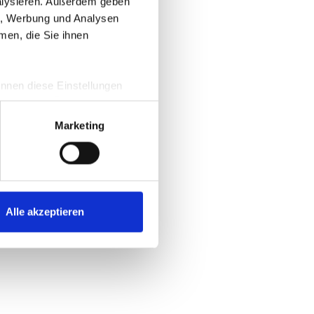
nalysieren. Außerdem geben
en, Werbung und Analysen
men, die Sie ihnen
information)
.
önnen diese Einstellungen
e und eine Übersicht zu den
m
Marketing
Alle akzeptieren