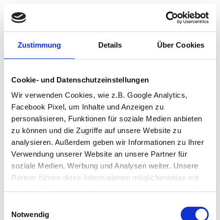
Zustimmung
Details
Über Cookies
Cookie- und Datenschutzeinstellungen
Wir verwenden Cookies, wie z.B. Google Analytics,
Facebook Pixel, um Inhalte und Anzeigen zu
personalisieren, Funktionen für soziale Medien anbieten
zu können und die Zugriffe auf unsere Website zu
analysieren. Außerdem geben wir Informationen zu Ihrer
Verwendung unserer Website an unsere Partner für
soziale Medien, Werbung und Analysen weiter. Unsere
Partner führen diese Informationen möglicherweise mit
weiteren Daten zusammen, die Sie ihnen bereitgestellt
haben oder die sie im Rahmen Ihrer Nutzung der Dienste
Einwilligungsauswahl
Application error: a client-side exception has occurred (see the browser
gesammelt haben.
Notwendig