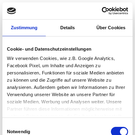
Zustimmung
Details
Über Cookies
Cookie- und Datenschutzeinstellungen
Wir verwenden Cookies, wie z.B. Google Analytics,
Facebook Pixel, um Inhalte und Anzeigen zu
personalisieren, Funktionen für soziale Medien anbieten
zu können und die Zugriffe auf unsere Website zu
analysieren. Außerdem geben wir Informationen zu Ihrer
Verwendung unserer Website an unsere Partner für
soziale Medien, Werbung und Analysen weiter. Unsere
Partner führen diese Informationen möglicherweise mit
weiteren Daten zusammen, die Sie ihnen bereitgestellt
haben oder die sie im Rahmen Ihrer Nutzung der Dienste
Einwilligungsauswahl
Application error: a client-side exception has occurred (see the browser
gesammelt haben.
Notwendig