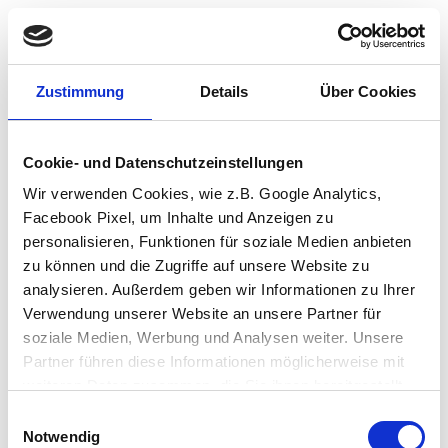
Zustimmung
Details
Über Cookies
Cookie- und Datenschutzeinstellungen
Wir verwenden Cookies, wie z.B. Google Analytics,
Facebook Pixel, um Inhalte und Anzeigen zu
personalisieren, Funktionen für soziale Medien anbieten
zu können und die Zugriffe auf unsere Website zu
analysieren. Außerdem geben wir Informationen zu Ihrer
Verwendung unserer Website an unsere Partner für
soziale Medien, Werbung und Analysen weiter. Unsere
Partner führen diese Informationen möglicherweise mit
weiteren Daten zusammen, die Sie ihnen bereitgestellt
haben oder die sie im Rahmen Ihrer Nutzung der Dienste
Einwilligungsauswahl
Application error: a client-side exception has occurred (see the browser
gesammelt haben.
Notwendig