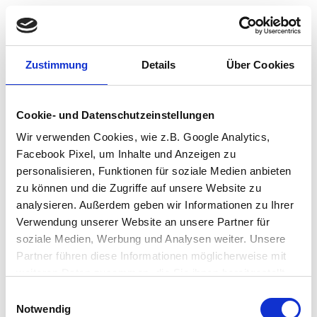
Zustimmung
Details
Über Cookies
Cookie- und Datenschutzeinstellungen
Wir verwenden Cookies, wie z.B. Google Analytics,
Facebook Pixel, um Inhalte und Anzeigen zu
personalisieren, Funktionen für soziale Medien anbieten
zu können und die Zugriffe auf unsere Website zu
analysieren. Außerdem geben wir Informationen zu Ihrer
Verwendung unserer Website an unsere Partner für
soziale Medien, Werbung und Analysen weiter. Unsere
Partner führen diese Informationen möglicherweise mit
weiteren Daten zusammen, die Sie ihnen bereitgestellt
haben oder die sie im Rahmen Ihrer Nutzung der Dienste
Einwilligungsauswahl
Application error: a client-side exception has occurred (see the browser
gesammelt haben.
Notwendig