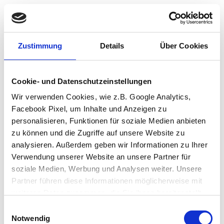
Zustimmung
Details
Über Cookies
Cookie- und Datenschutzeinstellungen
Wir verwenden Cookies, wie z.B. Google Analytics,
Facebook Pixel, um Inhalte und Anzeigen zu
personalisieren, Funktionen für soziale Medien anbieten
zu können und die Zugriffe auf unsere Website zu
analysieren. Außerdem geben wir Informationen zu Ihrer
Verwendung unserer Website an unsere Partner für
soziale Medien, Werbung und Analysen weiter. Unsere
Partner führen diese Informationen möglicherweise mit
weiteren Daten zusammen, die Sie ihnen bereitgestellt
haben oder die sie im Rahmen Ihrer Nutzung der Dienste
Einwilligungsauswahl
Application error: a client-side exception has occurred (see the browser
gesammelt haben.
Notwendig