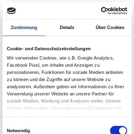
Zustimmung
Details
Über Cookies
Cookie- und Datenschutzeinstellungen
Wir verwenden Cookies, wie z.B. Google Analytics,
Facebook Pixel, um Inhalte und Anzeigen zu
personalisieren, Funktionen für soziale Medien anbieten
zu können und die Zugriffe auf unsere Website zu
analysieren. Außerdem geben wir Informationen zu Ihrer
Verwendung unserer Website an unsere Partner für
soziale Medien, Werbung und Analysen weiter. Unsere
Partner führen diese Informationen möglicherweise mit
weiteren Daten zusammen, die Sie ihnen bereitgestellt
haben oder die sie im Rahmen Ihrer Nutzung der Dienste
Einwilligungsauswahl
Application error: a client-side exception has occurred (see the browser
gesammelt haben.
Notwendig