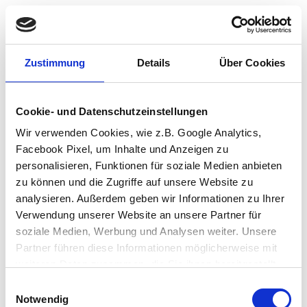
Zustimmung
Details
Über Cookies
Cookie- und Datenschutzeinstellungen
Wir verwenden Cookies, wie z.B. Google Analytics,
Facebook Pixel, um Inhalte und Anzeigen zu
personalisieren, Funktionen für soziale Medien anbieten
zu können und die Zugriffe auf unsere Website zu
analysieren. Außerdem geben wir Informationen zu Ihrer
Verwendung unserer Website an unsere Partner für
soziale Medien, Werbung und Analysen weiter. Unsere
Partner führen diese Informationen möglicherweise mit
weiteren Daten zusammen, die Sie ihnen bereitgestellt
haben oder die sie im Rahmen Ihrer Nutzung der Dienste
Einwilligungsauswahl
Application error: a client-side exception has occurred (see the browser
gesammelt haben.
Notwendig