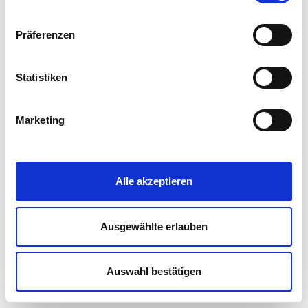
console for more information)
.
Die Einwilligung umfasst alle vorausgewählten, bzw. von
Präferenzen
Ihnen ausgewählten Cookies. Sie können diese
Einstellungen jederzeit unter
DATENSCHUTZ
anpassen
bzw. widerrufen. Eine Erklärung zur Funktionsweise und
Statistiken
eine Übersicht zu den verwendeten externen
Komponenten finden Sie in unserer
Marketing
Datenschutzerklärung
|
Impressum
Alle akzeptieren
Ausgewählte erlauben
Auswahl bestätigen