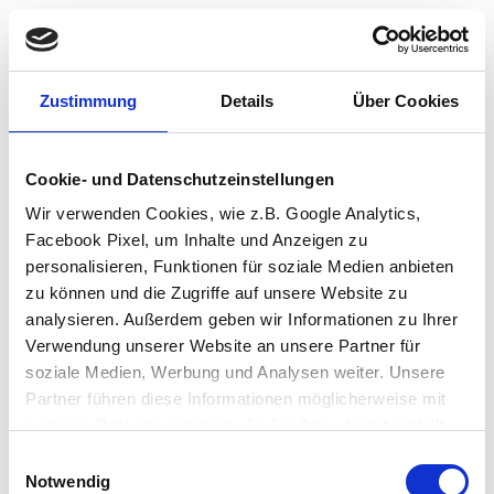
Zustimmung
Details
Über Cookies
Cookie- und Datenschutzeinstellungen
Wir verwenden Cookies, wie z.B. Google Analytics,
Facebook Pixel, um Inhalte und Anzeigen zu
personalisieren, Funktionen für soziale Medien anbieten
zu können und die Zugriffe auf unsere Website zu
analysieren. Außerdem geben wir Informationen zu Ihrer
Verwendung unserer Website an unsere Partner für
soziale Medien, Werbung und Analysen weiter. Unsere
Partner führen diese Informationen möglicherweise mit
weiteren Daten zusammen, die Sie ihnen bereitgestellt
haben oder die sie im Rahmen Ihrer Nutzung der Dienste
Einwilligungsauswahl
Application error: a client-side exception has occurred (see the browser
gesammelt haben.
Notwendig