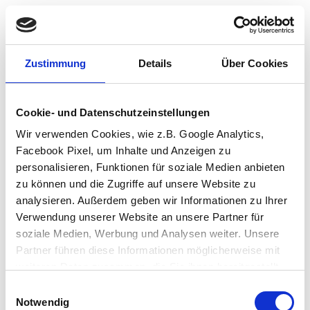
Zustimmung
Details
Über Cookies
Cookie- und Datenschutzeinstellungen
Wir verwenden Cookies, wie z.B. Google Analytics,
Facebook Pixel, um Inhalte und Anzeigen zu
personalisieren, Funktionen für soziale Medien anbieten
zu können und die Zugriffe auf unsere Website zu
analysieren. Außerdem geben wir Informationen zu Ihrer
Verwendung unserer Website an unsere Partner für
soziale Medien, Werbung und Analysen weiter. Unsere
Partner führen diese Informationen möglicherweise mit
weiteren Daten zusammen, die Sie ihnen bereitgestellt
haben oder die sie im Rahmen Ihrer Nutzung der Dienste
Einwilligungsauswahl
Application error: a client-side exception has occurred (see the browser
gesammelt haben.
Notwendig