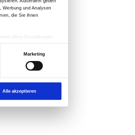
nalysieren. Außerdem geben
en, Werbung und Analysen
men, die Sie ihnen
information)
.
önnen diese Einstellungen
e und eine Übersicht zu den
m
Marketing
Alle akzeptieren