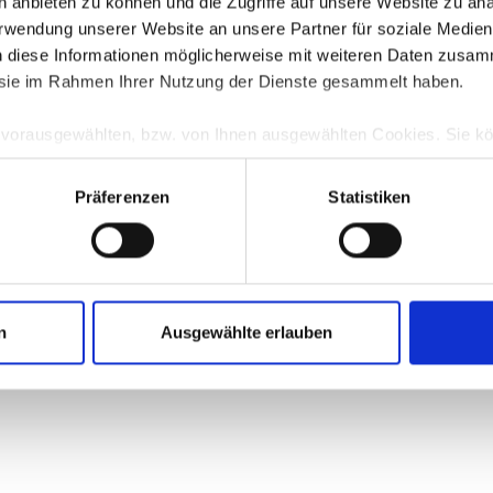
en anbieten zu können und die Zugriffe auf unsere Website zu a
Verwendung unserer Website an unsere Partner für soziale Medi
n diese Informationen möglicherweise mit weiteren Daten zusam
error: a client-side exception has occurred (see the browser console for more 
e sie im Rahmen Ihrer Nutzung der Dienste gesammelt haben.
e vorausgewählten, bzw. von Ihnen ausgewählten Cookies. Sie k
TZ
anpassen bzw. widerrufen. Eine Erklärung zur Funktionsweis
nenten finden Sie in unserer
Datenschutzerklärung
|
Impressu
Präferenzen
Statistiken
n
Ausgewählte erlauben