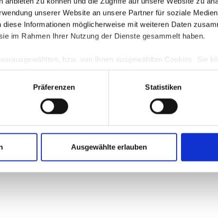
en anbieten zu können und die Zugriffe auf unsere Website zu a
Verwendung unserer Website an unsere Partner für soziale Medi
n diese Informationen möglicherweise mit weiteren Daten zusam
error: a client-side exception has occurred (see the browser console for more 
e sie im Rahmen Ihrer Nutzung der Dienste gesammelt haben.
e vorausgewählten, bzw. von Ihnen ausgewählten Cookies. Sie k
TZ
anpassen bzw. widerrufen. Eine Erklärung zur Funktionsweis
nenten finden Sie in unserer
Datenschutzerklärung
|
Impressu
Präferenzen
Statistiken
n
Ausgewählte erlauben