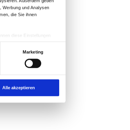
nalysieren. Außerdem geben
en, Werbung und Analysen
men, die Sie ihnen
information)
.
önnen diese Einstellungen
e und eine Übersicht zu den
m
Marketing
Alle akzeptieren