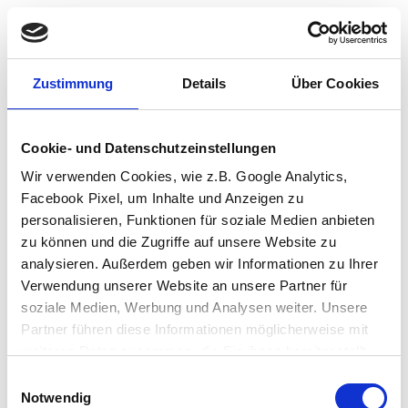
Zustimmung
Details
Über Cookies
Cookie- und Datenschutzeinstellungen
Wir verwenden Cookies, wie z.B. Google Analytics,
Facebook Pixel, um Inhalte und Anzeigen zu
personalisieren, Funktionen für soziale Medien anbieten
zu können und die Zugriffe auf unsere Website zu
analysieren. Außerdem geben wir Informationen zu Ihrer
Verwendung unserer Website an unsere Partner für
soziale Medien, Werbung und Analysen weiter. Unsere
Partner führen diese Informationen möglicherweise mit
weiteren Daten zusammen, die Sie ihnen bereitgestellt
haben oder die sie im Rahmen Ihrer Nutzung der Dienste
Einwilligungsauswahl
Application error: a client-side exception has occurred (see the browser
gesammelt haben.
Notwendig