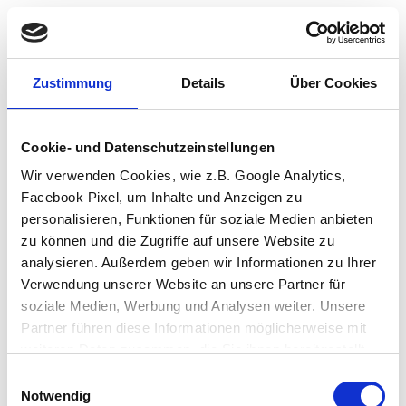
Zustimmung
Details
Über Cookies
Cookie- und Datenschutzeinstellungen
Wir verwenden Cookies, wie z.B. Google Analytics,
Facebook Pixel, um Inhalte und Anzeigen zu
personalisieren, Funktionen für soziale Medien anbieten
zu können und die Zugriffe auf unsere Website zu
analysieren. Außerdem geben wir Informationen zu Ihrer
Verwendung unserer Website an unsere Partner für
soziale Medien, Werbung und Analysen weiter. Unsere
Partner führen diese Informationen möglicherweise mit
weiteren Daten zusammen, die Sie ihnen bereitgestellt
haben oder die sie im Rahmen Ihrer Nutzung der Dienste
Einwilligungsauswahl
Application error: a client-side exception has occurred (see the browser
gesammelt haben.
Notwendig