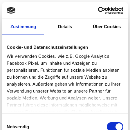
Zustimmung
Details
Über Cookies
Cookie- und Datenschutzeinstellungen
Wir verwenden Cookies, wie z.B. Google Analytics,
Facebook Pixel, um Inhalte und Anzeigen zu
personalisieren, Funktionen für soziale Medien anbieten
zu können und die Zugriffe auf unsere Website zu
analysieren. Außerdem geben wir Informationen zu Ihrer
Verwendung unserer Website an unsere Partner für
soziale Medien, Werbung und Analysen weiter. Unsere
Partner führen diese Informationen möglicherweise mit
weiteren Daten zusammen, die Sie ihnen bereitgestellt
haben oder die sie im Rahmen Ihrer Nutzung der Dienste
Einwilligungsauswahl
Application error: a client-side exception has occurred (see the browser
gesammelt haben.
Notwendig