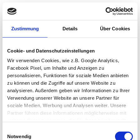
Zustimmung
Details
Über Cookies
Cookie- und Datenschutzeinstellungen
Wir verwenden Cookies, wie z.B. Google Analytics,
Facebook Pixel, um Inhalte und Anzeigen zu
personalisieren, Funktionen für soziale Medien anbieten
zu können und die Zugriffe auf unsere Website zu
analysieren. Außerdem geben wir Informationen zu Ihrer
Verwendung unserer Website an unsere Partner für
soziale Medien, Werbung und Analysen weiter. Unsere
Partner führen diese Informationen möglicherweise mit
weiteren Daten zusammen, die Sie ihnen bereitgestellt
haben oder die sie im Rahmen Ihrer Nutzung der Dienste
Einwilligungsauswahl
Application error: a client-side exception has occurred (see the browser
gesammelt haben.
Notwendig