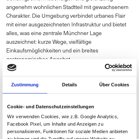
angenehm wohnlichen Stadtteil mit gewachsenem
Charakter. Die Umgebung verbindet urbanes Flair
mit einer ausgezeichneten Infrastruktur und bietet
alles, was eine zentrale Münchner Lage
auszeichnet: kurze Wege, vielfältige
Einkaufsmöglichkeiten und ein breites
gastronomisches Angebot.
In unmittelbarer Nähe befinden sich Supermärkte,
Cafés, Restaurants sowie zahlreiche Einrichtungen
Zustimmung
Details
Über Cookies
des täglichen Bedarfs – ideal für einen komfortablen
Alltag ohne lange Wege. Auch kulturelle Angebote,
Cookie- und Datenschutzeinstellungen
kleine Boutiquen und lokale Dienstleister prägen
Aktuelle Angebote
Neubauprojekte
Wir verwenden Cookies, wie z.B. Google Analytics,
das abwechslungsreiche Stadtbild.
Facebook Pixel, um Inhalte und Anzeigen zu
Secret Sale
Referenzen
personalisieren, Funktionen für soziale Medien anbieten
Internationale Immobilien
Die Anbindung an den öffentlichen Nahverkehr ist
zu können und die Zugriffe auf unsere Website zu