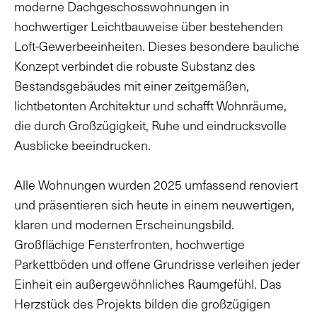
moderne Dachgeschosswohnungen in
kann ich ganz oder teilweise jederzeit, ohne
hochwertiger Leichtbauweise über bestehenden
Angaben von Gründen mit Wirkung für die
Loft-Gewerbeeinheiten. Dieses besondere bauliche
Zukunft, einfach per E-Mail an
datenschutz@wangenheim.de
oder schriftlich
Konzept verbindet die robuste Substanz des
an die Duken & v. Wangenheim AG, Grosjeanstr.
Bestandsgebäudes mit einer zeitgemäßen,
4, 81925 München oder an die Duken & v.
lichtbetonten Architektur und schafft Wohnräume,
Wangenheim GmbH, Wolfratshauser Str. 244,
die durch Großzügigkeit, Ruhe und eindrucksvolle
81479 München widerrufen.*
Ausblicke beeindrucken.
Absenden
Alle Wohnungen wurden 2025 umfassend renoviert
und präsentieren sich heute in einem neuwertigen,
klaren und modernen Erscheinungsbild.
Großflächige Fensterfronten, hochwertige
Parkettböden und offene Grundrisse verleihen jeder
Einheit ein außergewöhnliches Raumgefühl. Das
Herzstück des Projekts bilden die großzügigen