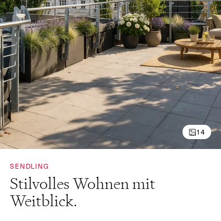
Vorname *
Nachname *
E-mail *
14
Telefon *
SENDLING
Stilvolles Wohnen mit
Weitblick.
Nachricht