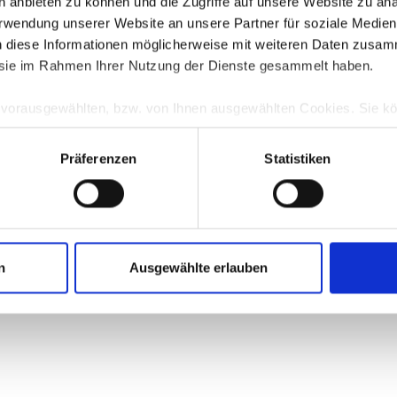
en anbieten zu können und die Zugriffe auf unsere Website zu a
Verwendung unserer Website an unsere Partner für soziale Medi
n diese Informationen möglicherweise mit weiteren Daten zusam
error: a client-side exception has occurred (see the browser console for more 
e sie im Rahmen Ihrer Nutzung der Dienste gesammelt haben.
e vorausgewählten, bzw. von Ihnen ausgewählten Cookies. Sie k
TZ
anpassen bzw. widerrufen. Eine Erklärung zur Funktionsweis
nenten finden Sie in unserer
Datenschutzerklärung
|
Impressu
Präferenzen
Statistiken
n
Ausgewählte erlauben