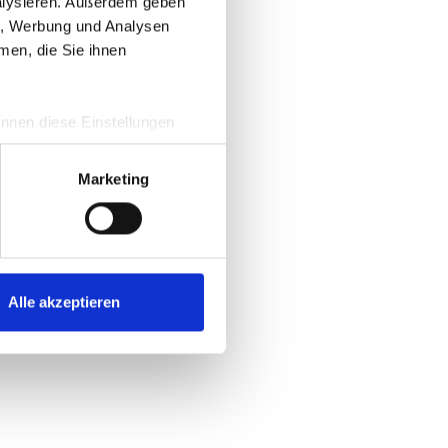
nalysieren. Außerdem geben
en, Werbung und Analysen
men, die Sie ihnen
information)
.
önnen diese Einstellungen
e und eine Übersicht zu den
m
Marketing
Alle akzeptieren