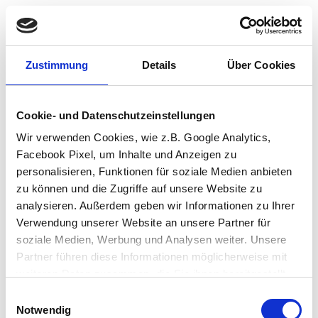
Zustimmung
Details
Über Cookies
Cookie- und Datenschutzeinstellungen
Wir verwenden Cookies, wie z.B. Google Analytics,
Facebook Pixel, um Inhalte und Anzeigen zu
personalisieren, Funktionen für soziale Medien anbieten
zu können und die Zugriffe auf unsere Website zu
analysieren. Außerdem geben wir Informationen zu Ihrer
Verwendung unserer Website an unsere Partner für
soziale Medien, Werbung und Analysen weiter. Unsere
Partner führen diese Informationen möglicherweise mit
weiteren Daten zusammen, die Sie ihnen bereitgestellt
haben oder die sie im Rahmen Ihrer Nutzung der Dienste
Einwilligungsauswahl
Application error: a client-side exception has occurred (see the browser
gesammelt haben.
Notwendig