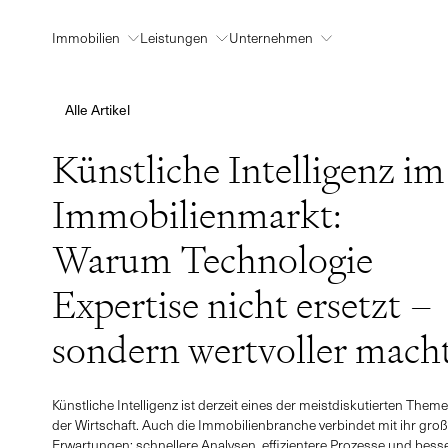
Immobilien
Leistungen
Unternehmen
Aktuelle Angebote
Verkauf
Über uns
Alle Artikel
Neubauprojekte
Projektentwicklung
Insights
Künstliche Intelligenz im
Secret Sale
Bewertung
Ratgeber Immobilien
Immobilienmarkt:
Referenzen
Investment
Karriere
Internationale Immobilien
Vermietung
Standorte
Warum Technologie
Allgemeine Anfr
Diskreter Verkauf
Expertise nicht ersetzt –
Mediation
sondern wertvoller mach
Anrede *
Wohnen im Alter
Auswählen
Versteigerung
Künstliche Intelligenz ist derzeit eines der meistdiskutierten Them
After-Sales-Service
der Wirtschaft. Auch die Immobilienbranche verbindet mit ihr gro
Vorname *
Erwartungen: schnellere Analysen, effizientere Prozesse und bess