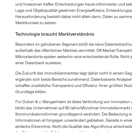
und Investoren treffen Entscheidungen heute informierter und sel
Lage und Objektqualität gewinnen Energieeffizienz, Entwicklung
Herausforderung besteht dabei nicht allein darin, Daten zu sammel
Marktkontext zu setzen.
Technologie braucht Marktverständnis
Besonders im gehobenen Segment stößt die reine Datenbetrachtun
außerhalb des öffentlichen Marktes vermittelt. Off-Market-Transakt
Mikrostandorte spielen weiterhin eine entscheidende Rolle. Nicht j
einer Datenbank auslesen.
Die Zukunft des Immobilienmarktes liegt daher nicht in einem Ge
ergänzen sich beide Bereiche zunehmend. Datenbasierte Analysen
schaffen zusätzliche Transparenz und Effizienz. Ihren größten Nutz
Grundlage bilden.
Für Duken & v. Wangenheim ist diese Verbindung von Innovation un
blickt das Unternehmen auf 60 Jahre Münchner Immobilienmarkt z
Kommunikationsformen grundlegend verändert. Die Bedeutung von 
Informationen ist hingegen unverändert geblieben. Gerade in eine
einfache Erkenntnis: Nicht die Qualität des Algorithmus entscheid