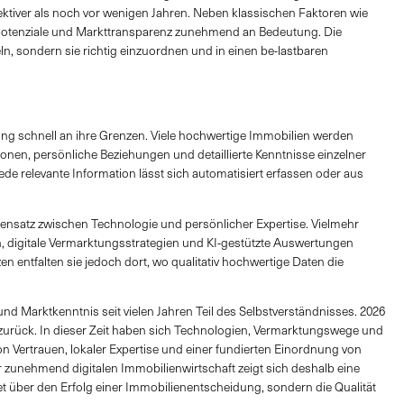
ektiver als noch vor wenigen Jahren. Neben klassischen Faktoren wie
spotenziale und Markttransparenz zunehmend an Bedeutung. Die
n, sondern sie richtig einzuordnen und in einen be-lastbaren
g schnell an ihre Grenzen. Viele hochwertige Immobilien werden
ionen, persönliche Beziehungen und detaillierte Kenntnisse einzelner
ede relevante Information lässt sich automatisiert erfassen oder aus
gensatz zwischen Technologie und persönlicher Expertise. Vielmehr
, digitale Vermarktungsstrategien und KI-gestützte Auswertungen
en entfalten sie jedoch dort, wo qualitativ hochwertige Daten die
d Marktkenntnis seit vielen Jahren Teil des Selbstverständnisses. 2026
urück. In dieser Zeit haben sich Technologien, Vermarktungswege und
Vertrauen, lokaler Expertise und einer fundierten Einordnung von
r zunehmend digitalen Immobilienwirtschaft zeigt sich deshalb eine
et über den Erfolg einer Immobilienentscheidung, sondern die Qualität