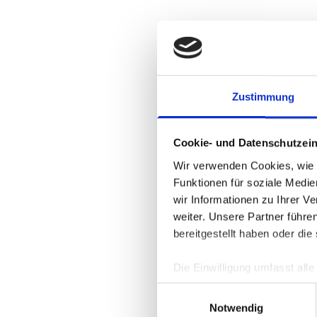
Ich bin damit einv
bzgl. meiner oben b
ich ganz oder teilw
datenschutz@wang
oder an die Duken 
Zustimmung
Absenden
Cookie- und Datenschutzein
Akt
Wir verwenden Cookies, wie z
Funktionen für soziale Medi
wir Informationen zu Ihrer 
weiter. Unsere Partner führe
bereitgestellt haben oder di
Ver
Ver
Die Einwilligung umfasst all
jederzeit unter
DATENSCHU
Einwilligungsauswahl
verwendeten externen Kompo
Notwendig