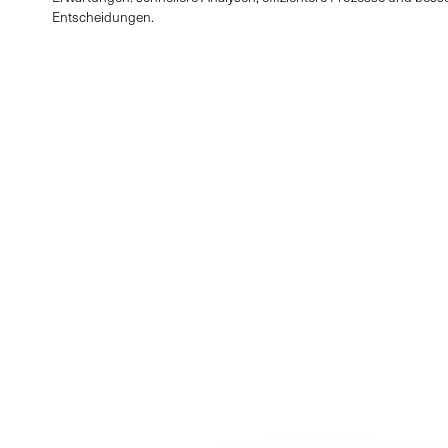
Entscheidungen.
E-mail *
Nachricht
*
Pflichtfeld
Ich stimme der Spe
Datenschutzerklär
Ich bin mit dem Em