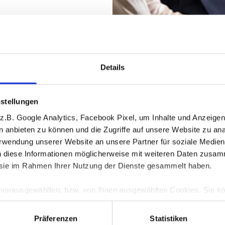
erstanden, dass die Duken & v. Wangenheim AG und die Duken & v. Wange
enannten Nachricht, telefonisch, per Brief oder per E-Mail Kontakt aufnimmt
eise jederzeit, ohne Angaben von Gründen mit Wirkung für die Zukunft, einf
enheim.de
oder schriftlich an die Duken & v. Wangenheim AG, Grosjeanstr
& v. Wangenheim GmbH, Wolfratshauser Str. 244, 81479 München widerrufe
Details
stellungen
uelle Angebote
Neubauprojekte
Secret Sale
Referenzen
.B. Google Analytics, Facebook Pixel, um Inhalte und Anzeigen 
en anbieten zu können und die Zugriffe auf unsere Website zu a
Verwendung unserer Website an unsere Partner für soziale Medi
n diese Informationen möglicherweise mit weiteren Daten zusam
e sie im Rahmen Ihrer Nutzung der Dienste gesammelt haben.
kauf
Projektentwicklung
Bewertung
Investment
Vermiet
steigerung
After-Sales-Service
e vorausgewählten, bzw. von Ihnen ausgewählten Cookies. Sie k
TZ
anpassen bzw. widerrufen. Eine Erklärung zur Funktionsweis
nenten finden Sie in unserer
Datenschutzerklärung
|
Impressu
Präferenzen
Statistiken