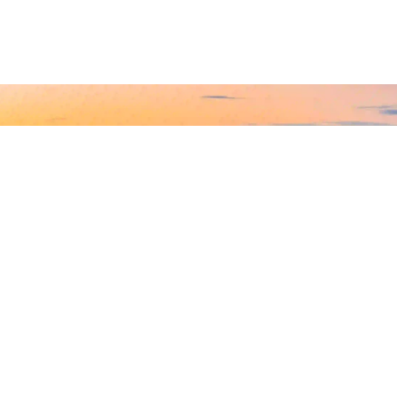
Newsletter abonniere
 die neuesten Nachrichten zum Münchner Immobilienmarkt in Ihr
Abonnieren