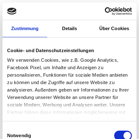
Zustimmung
Details
Über Cookies
Cookie- und Datenschutzeinstellungen
Wir verwenden Cookies, wie z.B. Google Analytics,
Facebook Pixel, um Inhalte und Anzeigen zu
personalisieren, Funktionen für soziale Medien anbieten
zu können und die Zugriffe auf unsere Website zu
analysieren. Außerdem geben wir Informationen zu Ihrer
Verwendung unserer Website an unsere Partner für
soziale Medien, Werbung und Analysen weiter. Unsere
Partner führen diese Informationen möglicherweise mit
weiteren Daten zusammen, die Sie ihnen bereitgestellt
haben oder die sie im Rahmen Ihrer Nutzung der Dienste
Einwilligungsauswahl
Application error: a client-side exception has occurred (see the browser
gesammelt haben.
Notwendig