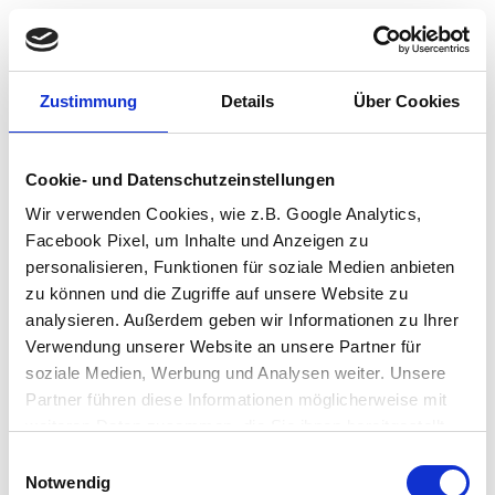
Zustimmung
Details
Über Cookies
Cookie- und Datenschutzeinstellungen
Wir verwenden Cookies, wie z.B. Google Analytics,
Facebook Pixel, um Inhalte und Anzeigen zu
personalisieren, Funktionen für soziale Medien anbieten
zu können und die Zugriffe auf unsere Website zu
analysieren. Außerdem geben wir Informationen zu Ihrer
Verwendung unserer Website an unsere Partner für
soziale Medien, Werbung und Analysen weiter. Unsere
Partner führen diese Informationen möglicherweise mit
weiteren Daten zusammen, die Sie ihnen bereitgestellt
haben oder die sie im Rahmen Ihrer Nutzung der Dienste
Einwilligungsauswahl
Application error: a client-side exception has occurred (see the browser
gesammelt haben.
Notwendig